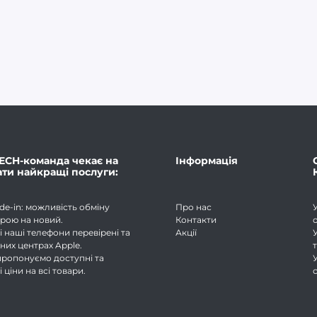
ECH-команда чекає на
Інформація
ати найкращі послуги:
de-in: можливість обміну
Про нас
рою на новий.
Контакти
і наші телефони перевірені та
Акції
йних центрах Apple.
 пропонуємо доступні та
ціни на всі товари.