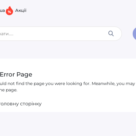
.ua
Акції
Error Page
ld not find the page you were looking for. Meanwhile, you ma
me page
.
головну сторінку