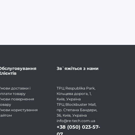
Обслуговування
Зв`яжіться з нами
Клієнтів
Умови доставки і
ТРЦ Respublika Park,
оплати товару
Кільцева дорога, 1,
Умови повернення
Київ, Україна
товару
ТРЦ Blockbuster Mall,
Умови користування
пр. Степана Бандери,
сайтом
36, Київ, Україна
info@re-tech.com.ua
+38 (050) 023-57-
07