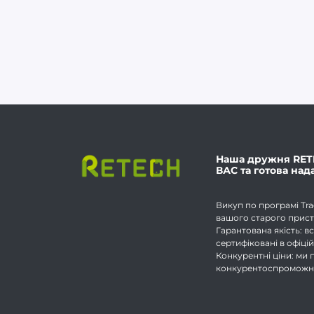
Наша дружня RET
ВАС та готова над
Викуп по програмі Tra
вашого старого прист
Гарантована якість: вс
сертифіковані в офіці
Конкурентні ціни: ми
конкурентоспроможні 