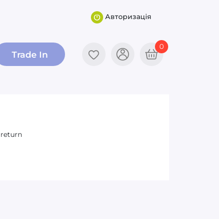
Авторизація
0
Trade In
y
return