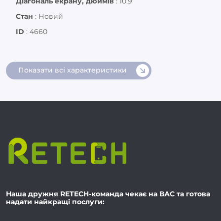
Діагональ екрану, дюймів
:
10,9
Стан
:
Новий
ID
:
4660
Показати всі характеристики
Наша дружня RETECH-команда чекає на ВАС та готова
надати найкращі послуги: