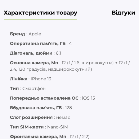
Характеристики товару
Відгуки
Бренд
:
Apple
Оперативна пам'ять, ГБ
:
4
Діагональ, дюйми
:
6,1
Основна камера, Мп
:
12 (f / 1.6, ширококутна) + 12 (f /
2.4, 120 градусів, надширококутний)
Лінійка
:
iPhone 13
Тип
:
Смартфон
Попередньо встановлена ОС
:
iOS 15
Вбудована пам'ять, ГБ
:
128
Слот розширення
:
немає
Тип SIM-карти
:
Nano-SIM
Фронтальна камера, Мп
:
12 (f / 2.2)