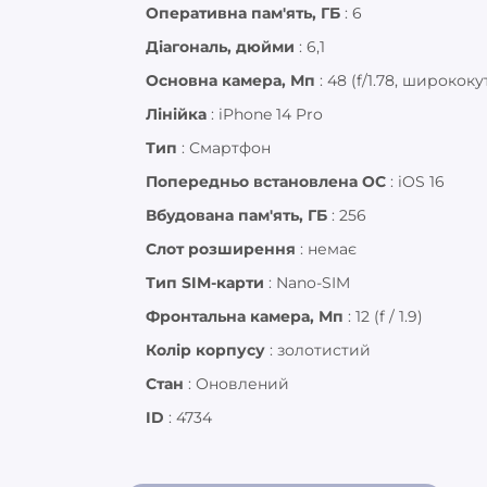
Оперативна пам'ять, ГБ
:
6
Діагональ, дюйми
:
6,1
Основна камера, Мп
:
48 (f/1.78, ширококут
Лінійка
:
iPhone 14 Pro
Тип
:
Смартфон
Попередньо встановлена ОС
:
iOS 16
Вбудована пам'ять, ГБ
:
256
Слот розширення
:
немає
Тип SIM-карти
:
Nano-SIM
Фронтальна камера, Мп
:
12 (f / 1.9)
Колір корпусу
:
золотистий
Стан
:
Оновлений
ID
:
4734