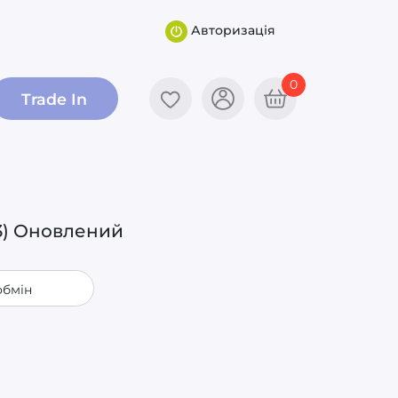
Авторизація
0
Trade In
83) Оновлений
обмін