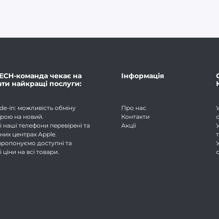
ECH-команда чекає на
Інформація
ати найкращі послуги:
de-in: можливість обміну
Про нас
рою на новий.
Контакти
і наші телефони перевірені та
Акції
йних центрах Apple.
 пропонуємо доступні та
ціни на всі товари.