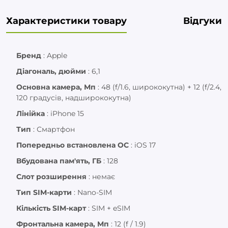
Характеристики товару
Відгуки
Бренд
:
Apple
Діагональ, дюйми
:
6,1
Основна камера, Мп
:
48 (f/1.6, ширококутна) + 12 (f/2.4,
120 градусів, надширококутна)
Лінійка
:
iPhone 15
Тип
:
Смартфон
Попередньо встановлена ОС
:
iOS 17
Вбудована пам'ять, ГБ
:
128
Слот розширення
:
немає
Тип SIM-карти
:
Nano-SIM
Кількість SIM-карт
:
SIM + eSIM
Фронтальна камера, Мп
:
12 (f / 1.9)