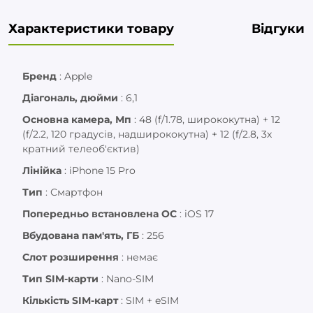
Характеристики товару
Відгуки
Бренд
:
Apple
Діагональ, дюйми
:
6,1
Основна камера, Мп
:
48 (f/1.78, ширококутна) + 12
(f/2.2, 120 градусів, надширококутна) + 12 (f/2.8, 3х
кратний телеоб'єктив)
Лінійка
:
iPhone 15 Pro
Тип
:
Смартфон
Попередньо встановлена ОС
:
iOS 17
Вбудована пам'ять, ГБ
:
256
Слот розширення
:
немає
Тип SIM-карти
:
Nano-SIM
Кількість SIM-карт
:
SIM + eSIM