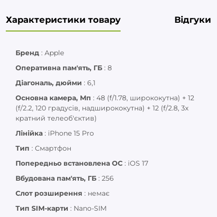
Характеристики товару
Відгуки
Бренд
:
Apple
Оперативна пам'ять, ГБ
:
8
Діагональ, дюйми
:
6,1
Основна камера, Мп
:
48 (f/1.78, ширококутна) + 12
(f/2.2, 120 градусів, надширококутна) + 12 (f/2.8, 3х
кратний телеоб'єктив)
Лінійка
:
iPhone 15 Pro
Тип
:
Смартфон
Попередньо встановлена ОС
:
iOS 17
Вбудована пам'ять, ГБ
:
256
Слот розширення
:
немає
Тип SIM-карти
:
Nano-SIM