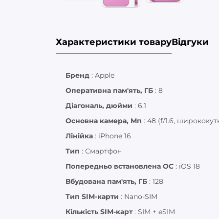
Характеристики товару
Відгуки
Бренд
:
Apple
Оперативна пам'ять, ГБ
:
8
Діагональ, дюйми
:
6,1
Основна камера, Мп
:
48 (f/1.6, ширококут
Лінійка
:
iPhone 16
Тип
:
Смартфон
Попередньо встановлена ОС
:
iOS 18
Вбудована пам'ять, ГБ
:
128
Тип SIM-карти
:
Nano-SIM
Кількість SIM-карт
:
SIM + eSIM