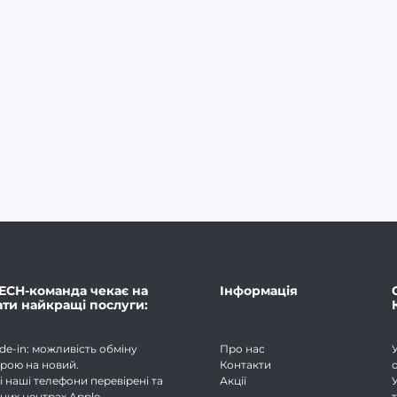
ECH-команда чекає на
Інформація
ати найкращі послуги:
de-in: можливість обміну
Про нас
рою на новий.
Контакти
і наші телефони перевірені та
Акції
йних центрах Apple.