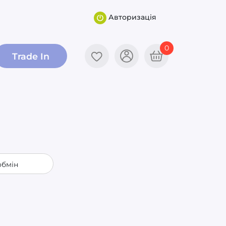
Авторизація
0
Trade In
обмін