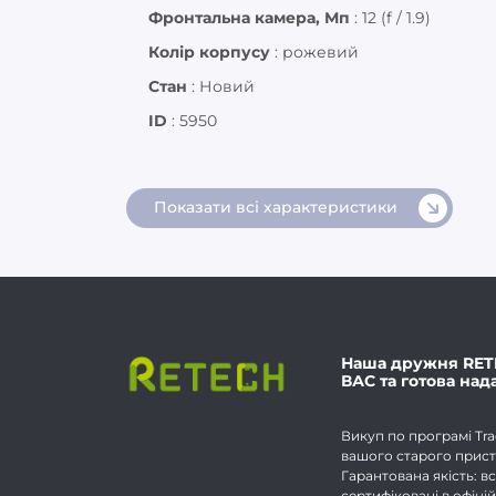
Фронтальна камера, Мп
:
12 (f / 1.9)
Колір корпусу
:
рожевий
Стан
:
Новий
ID
:
5950
Показати всі характеристики
Наша дружня RET
ВАС та готова над
Викуп по програмі Tra
вашого старого прист
Гарантована якість: вс
сертифіковані в офіці