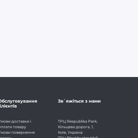
Обслуговування
Зв`яжіться з нами
Клієнтів
Умови доставки і
ТРЦ Respublika Park,
оплати товару
Кільцева дорога, 1,
Умови повернення
Київ, Україна
товару
ТРЦ Blockbuster Mall,