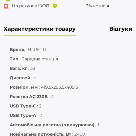
На рахунок ФОП
3% комісія
Характеристики товару
Відгуки
Бренд
:
BLUETTI
Тип
:
Зарядна станція
Вага, кг
:
33
Дисплей
:
є
Розміри, мм
:
419,5x293,5x409,5
Розетка AC 230В
:
4
USB Type-C
:
2
USB Type-A
:
2
Автомобільна розетка (прикурювач)
:
1
Номінальна потужність, Вт
:
2400