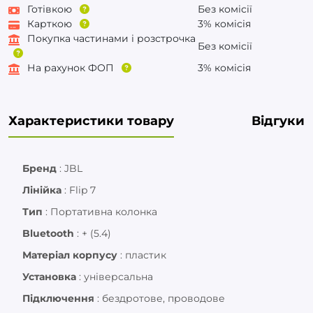
Готівкою
Без комісії
Карткою
3% комісія
Покупка частинами і розстрочка
Без комісії
На рахунок ФОП
3% комісія
Характеристики товару
Відгуки
Бренд
:
JBL
Лінійка
:
Flip 7
Тип
:
Портативна колонка
Bluetooth
:
+ (5.4)
Матеріал корпусу
:
пластик
Установка
:
універсальна
Підключення
:
бездротове, проводове