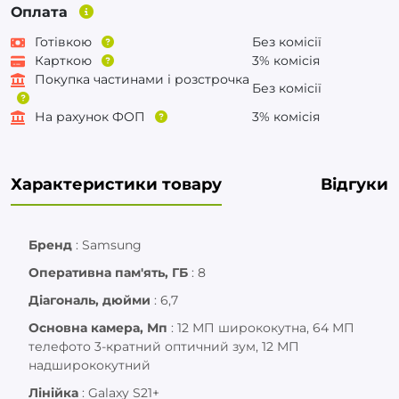
Оплата
Готівкою
Без комісії
Карткою
3% комісія
Покупка частинами і розстрочка
Без комісії
На рахунок ФОП
3% комісія
Характеристики товару
Відгуки
Бренд
:
Samsung
Оперативна пам'ять, ГБ
:
8
Діагональ, дюйми
:
6,7
Основна камера, Мп
:
12 МП ширококутна, 64 МП
телефото 3-кратний оптичний зум, 12 МП
надширококутний
Лінійка
:
Galaxy S21+