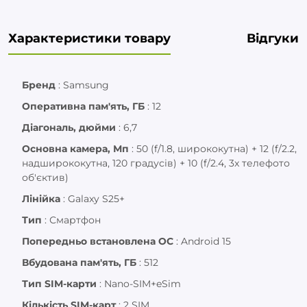
Характеристики товару
Відгуки
Бренд
:
Samsung
Оперативна пам'ять, ГБ
:
12
Діагональ, дюйми
:
6,7
Основна камера, Мп
:
50 (f/1.8, ширококутна) + 12 (f/2.2,
надширококутна, 120 градусів) + 10 (f/2.4, 3x телефото
об'єктив)
Лінійка
:
Galaxy S25+
Тип
:
Смартфон
Попередньо встановлена ОС
:
Android 15
Вбудована пам'ять, ГБ
:
512
Тип SIM-карти
:
Nano-SIM+eSim
Кількість SIM-карт
:
2 SIM