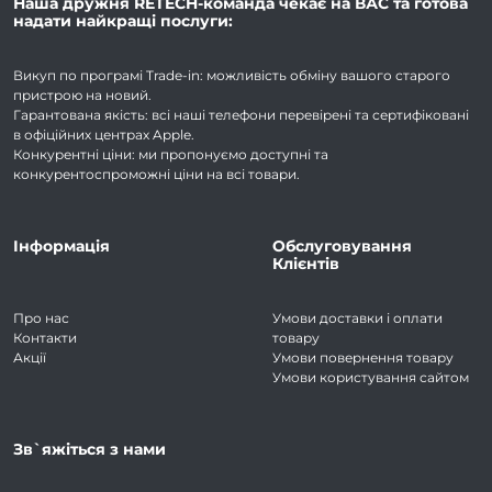
Наша дружня RETECH-команда чекає на ВАС та готова
надати найкращі послуги:
Викуп по програмі Trade-in: можливість обміну вашого старого
пристрою на новий.
Гарантована якість: всі наші телефони перевірені та сертифіковані
в офіційних центрах Apple.
Конкурентні ціни: ми пропонуємо доступні та
конкурентоспроможні ціни на всі товари.
Інформація
Обслуговування
Клієнтів
Про нас
Умови доставки і оплати
Контакти
товару
Акції
Умови повернення товару
Умови користування сайтом
Зв`яжіться з нами