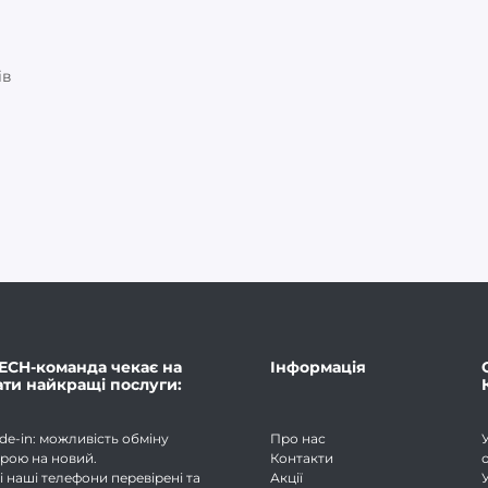
ів
ECH-команда чекає на
Інформація
ати найкращі послуги:
de-in: можливість обміну
Про нас
рою на новий.
Контакти
і наші телефони перевірені та
Акції