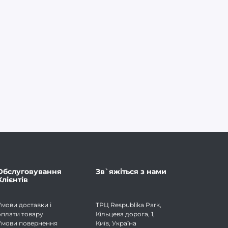
Обслуговування
Зв`яжіться з нами
Клієнтів
Умови доставки і
ТРЦ Respublika Park,
оплати товару
Кільцева дорога, 1,
Умови повернення
Київ, Україна