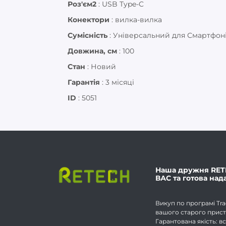
Роз'єм2
:
USB Type-C
Конектори
:
вилка-вилка
Сумісність
:
Універсальний для Смартфон
Довжина, см
:
100
Стан
:
Новий
Гарантія
:
3 місяці
ID
:
5051
Наша дружня RET
ВАС та готова над
Викуп по програмі Tra
вашого старого прист
Гарантована якість: вс